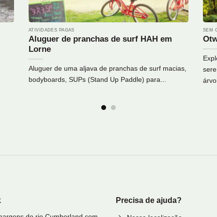
ATIVIDADES PAGAS
SEM 
Aluguer de pranchas de surf HAH em
Otw
Lorne
Expl
Aluguer de uma aljava de pranchas de surf macias,
sere
bodyboards, SUPs (Stand Up Paddle) para...
árvo
k
Precisa de ajuda?
 margens do rio Cumberland com