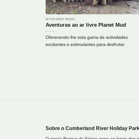
ATIVIDADES PAGAS
Aventuras ao ar livre Planet Mud
 cima da Great
Oferecendo-lhe esta gama de actividades
s do...
excitantes e estimulantes para desfrutar.
Sobre o Cumberland River Holiday Par
O nosso Parque de Férias corre ao longo das