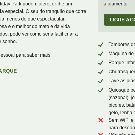
iday Park podem oferecer-lhe um
alojamento.
a especial. O seu rio tranquilo que corre
da menos do que espectacular.
LIGUE A
osa e o melhor do mato e da vida
os, pode ver como seria fácil criar a
e sonho.
Tambores de
Máquina de 
pessoal para saber mais
Parque infan
PARQUE
Churrasqueir
Lave as pias
Quiosque be
(sazonal), j
picolés, bata
gelo, lenha 
Sem WiFi e 
para descon