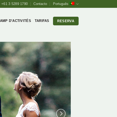
+61 3 5289 1790
Contacto
Português
AMP D’ACTIVITÉS
TARIFAS
RESERVA