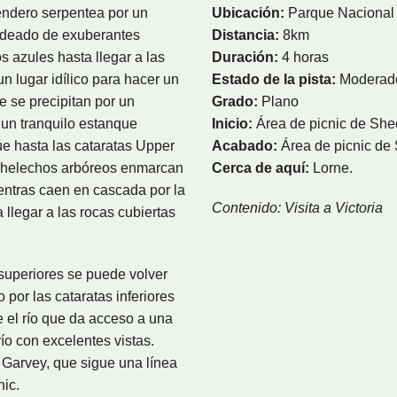
endero serpentea por un
Ubicación:
Parque Nacional 
ordeado de exuberantes
Distancia:
8km
s azules hasta llegar a las
Duración:
4 horas
n lugar idílico para hacer un
Estado de la pista:
Moderad
ue se precipitan por un
Grado:
Plano
 un tranquilo estanque
Inicio:
Área de picnic de Sh
e hasta las cataratas Upper
Acabado:
Área de picnic de
 helechos arbóreos enmarcan
Cerca de aquí:
Lorne.
entras caen en cascada por la
Contenido: Visita a Victoria
llegar a las rocas cubiertas
superiores se puede volver
por las cataratas inferiores
e el río que da acceso a una
río con excelentes vistas.
 Garvey, que sigue una línea
nic.