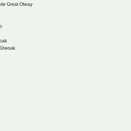
de Great Otway
o
eoak
 Sheoak