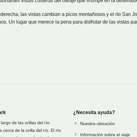
sionantes vistas costeras del oleaje que irrumpe en la desembo
la derecha, las vistas cambian a picos montañosos y el río San J
os. Un lugar que merece la pena para disfrutar de las vistas 
ark
¿Necesita ayuda?
rgo de las orillas del río
Nuestra ubicación
rca de la orilla del río. El río
Información sobre el viaje